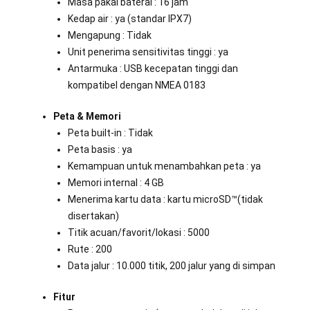
Masa pakai baterai : 16 jam
Kedap air : ya (standar IPX7)
Mengapung : Tidak
Unit penerima sensitivitas tinggi : ya
Antarmuka : USB kecepatan tinggi dan
kompatibel dengan NMEA 0183
Peta & Memori
Peta built-in : Tidak
Peta basis : ya
Kemampuan untuk menambahkan peta : ya
Memori internal : 4 GB
Menerima kartu data : kartu microSD™(tidak
disertakan)
Titik acuan/favorit/lokasi : 5000
Rute : 200
Data jalur : 10.000 titik, 200 jalur yang di simpan
Fitur