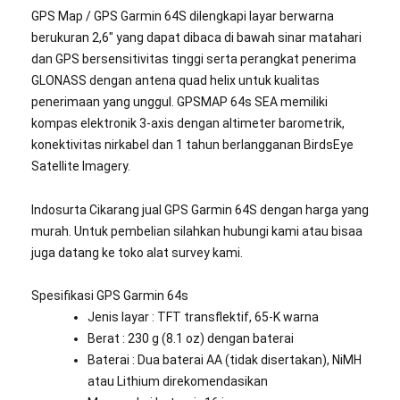
GPS Map / GPS Garmin 64S dilengkapi layar berwarna
berukuran 2,6″ yang dapat dibaca di bawah sinar matahari
dan GPS bersensitivitas tinggi serta perangkat penerima
GLONASS dengan antena quad helix untuk kualitas
penerimaan yang unggul. GPSMAP 64s SEA memiliki
kompas elektronik 3-axis dengan altimeter barometrik,
konektivitas nirkabel dan 1 tahun berlangganan BirdsEye
Satellite Imagery.
Indosurta Cikarang jual GPS Garmin 64S dengan harga yang
murah. Untuk pembelian silahkan hubungi kami atau bisaa
juga datang ke toko alat survey kami.
Spesifikasi GPS Garmin 64s
Jenis layar : TFT transflektif, 65-K warna
Berat : 230 g (8.1 oz) dengan baterai
Baterai : Dua baterai AA (tidak disertakan), NiMH
atau Lithium direkomendasikan