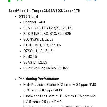
Spesifikasi Hi-Target GNSS V600L Laser RTK
GNSS Signal
Channel: 1408
GPS: L1C/A, L1C, L2P(Y), L2C, L5
BDS: B1I, B2I, B3I, B1C, B2a, B2b
GLONASS: L1, L2, L3
GALILEO: E1, E5a, E5b, E6
QZSS: L1, L2, L5, L6*
NavIC: L5
SBAS: L1, L2, L5
PPP: B2b-PPP, Galileo E6-HAS
Positioning Performance
High-Precision Static: H: 2.5 mm + 0.1 ppm RMS |
V: 3.5 mm + 0.4 ppm RMS
Static and Fast Static: H: 2.5 mm + 0.5 ppm RMS
| V: 5 mm + 0.5 ppm RMS