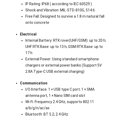
IP Rating: IP68 ( according to lEC 60529 )
Shock and Vibration: MIL-STD-810G, 514.6
Free Fall: Designed to survive a 1.8 m natural fall
onto concrete
Electrical
Internal Battery: RTK rover(UHF/GSM): up to 20 h;
UHF RTK Base: up to 13 h; GSM RTK Base: up to
17 h
External Power: Using standard smartphone
chargers or external power banks (Support 5V
2.8A Type-C USB external charging)
Communication
I/O Interface: 1 × USB type C port; 1 × SMA
antenna port, 1 × Nano SIM card slot
Wi-Fi: Frequency 2.4 GHz, supports 802.11
a/b/g/n/ac/ax
Bluetooth: BT 5.2, 2.4 GHz