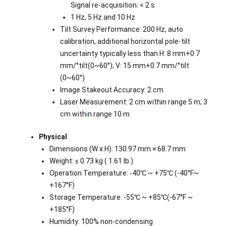
Signal re-acquisition: < 2 s
1 Hz, 5 Hz and 10 Hz
Tilt Survey Performance: 200 Hz, auto
calibration, additional horizontal pole-tilt
uncertainty typically less than H: 8 mm+0.7
mm/°tilt(0~60°); V: 15 mm+0.7 mm/°tilt
(0~60°)
Image Stakeout Accuracy: 2 cm
Laser Measurement: 2 cm within range 5 m; 3
cm with
i
n range 10 m
Physical
Dimensions (W x H): 130.97 mm × 68.7 mm
Weight: ≤ 0.73 kg ( 1.61 lb )
Operation Temperature: -40℃ ~ +75℃ (-40°F~
+167°F)
Storage Temperature: -55℃ ~ +85℃(-67°F ~
+185°F)
Humidity: 100% non-condensing