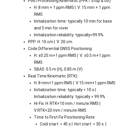
Post Processing Kinematic (PPK / Stop & Go):
H: 8 mm + 1 ppm RMS | V: 15 mm + 1 ppm
RMS
Initialization time: typically 10 min for base
and 5 min for rover
Initialization reliability: typically>99.9%
PPP: H: 10 cm | V: 20 cm
Code Differential GNSS Positioning:
H: ±0.25 m+1 ppm RMS | V: ±0.5 m+1 ppm
RMS
SBAS: 0.5 m (H), 0.85 m (V)
Real Time Kinematic (RTK):
H: 8 mm+1 ppm RMS | V:15 mm+1 ppm RMS
Initialization time: typically < 10 s |
Initialization reliability: typically > 99.9%
Hi-Fix: H: RTK+10 mm / minute RMS |
V:RTK+20 mm / minute RMS
Time to First Fix Positioning Rate:
Cold start: < 45 s | Hot start: < 30 s |