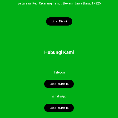
Sertajaya, Kec. Cikarang Timur, Bekasi, Jawa Barat 17825
Lihat Disini
Hubungi Kami
Telepon
085213510546
WhatsApp
085213510546