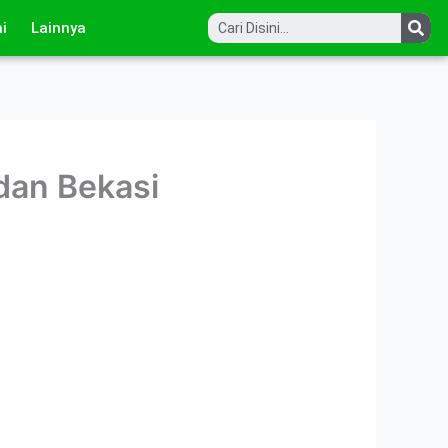
Sea
i
Lainnya
 dan Bekasi