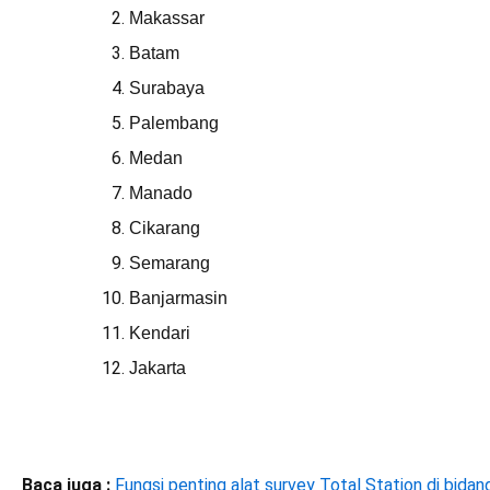
Makassar
Batam
Surabaya
Palembang
Medan
Manado
Cikarang
Semarang
Banjarmasin
Kendari
Jakarta
Baca juga :
Fungsi penting alat survey Total Station di bida