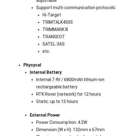
adjustable
Support multi-communication protocols:
Hi-Target
TRIMTALK450S
TRIMMARK III
TRANSEOT
SATEL-3AS
etc.
Physycal
Internal Battery
Internal 7.4V / 6800mAh lithium-ion
rechargeable battery
RTK Rover (network) for 12 hours
Static: up to 15 hours
External Power
Power Consumption: 4.2W
Dimension (W x H): 132mm x 67mm