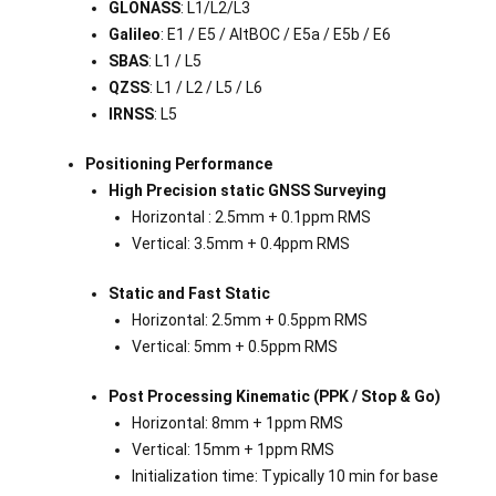
GLONASS
: L1/L2/L3
Galileo
: E1 / E5 / AltBOC / E5a / E5b / E6
SBAS
: L1 / L5
QZSS
: L1 / L2 / L5 / L6
IRNSS
: L5
Positioning Performance
High Precision static GNSS Surveying
Horizontal : 2.5mm + 0.1ppm RMS
Vertical: 3.5mm + 0.4ppm RMS
Static and Fast Static
Horizontal: 2.5mm + 0.5ppm RMS
Vertical: 5mm + 0.5ppm RMS
Post Processing Kinematic (PPK / Stop & Go)
Horizontal: 8mm + 1ppm RMS
Vertical: 15mm + 1ppm RMS
Initialization time: Typically 10 min for base