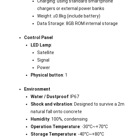
Charging: using standard smartphone
chargers or external power banks
Weight: ≤0.8kg (include battery)
Data Storage: 8GB ROM internal storage
Control Panel
LED Lamp
:
Satellite
Signal
Power
Physical button
: 1
Environment
Water / Dustproof
: IP67
Shock and vibration
: Designed to survive a 2m
natural fall onto concrete
Humidity
: 100%, condensing
Operation Temperature
: -30°C~+70°C
Storage Temperature
: -40°C~+80°C