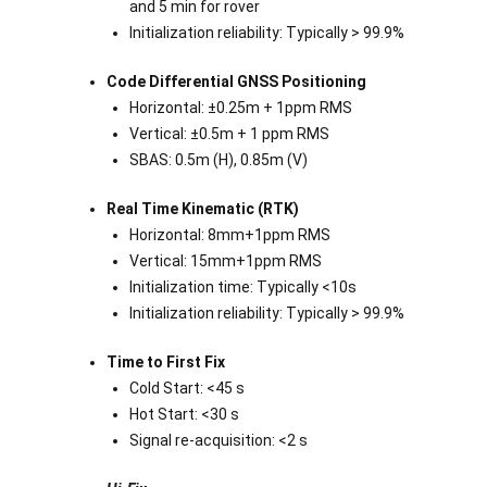
and 5 min for rover
Initialization reliability: Typically > 99.9%
Code Differential GNSS Positioning
Horizontal: ±0.25m + 1ppm RMS
Vertical: ±0.5m + 1 ppm RMS
SBAS: 0.5m (H), 0.85m (V)
Real Time Kinematic (RTK)
Horizontal: 8mm+1ppm RMS
Vertical: 15mm+1ppm RMS
Initialization time: Typically <10s
Initialization reliability: Typically > 99.9%
Time to First Fix
Cold Start: <45 s
Hot Start: <30 s
Signal re-acquisition: <2 s