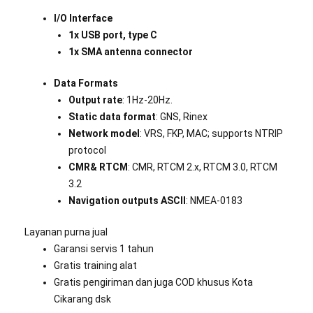
I/O Interface
1x USB port, type C
1x SMA antenna connector
Data Formats
Output
rate
: 1Hz-20Hz.
Static data format
: GNS, Rinex
Network model
: VRS, FKP, MAC; supports NTRIP
protocol
CMR& RTCM
: CMR, RTCM 2.x, RTCM 3.0, RTCM
3.2
Navigation outputs ASCII
: NMEA-0183
Layanan purna jual
Garansi servis 1 tahun
Gratis training alat
Gratis pengiriman dan juga COD khusus Kota
Cikarang dsk