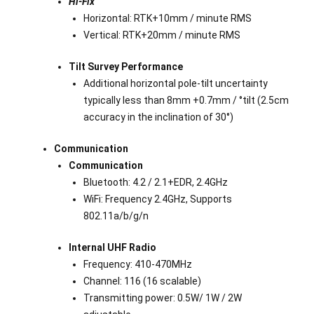
Hi-Fix
Horizontal: RTK+10mm / minute RMS
Vertical: RTK+20mm / minute RMS
Tilt Survey Performance
Additional horizontal pole-tilt uncertainty
typically less than 8mm +0.7mm / °tilt (2.5cm
accuracy in the inclination of 30°)
Communication
Communication
Bluetooth: 4.2 / 2.1+EDR, 2.4GHz
WiFi: Frequency 2.4GHz, Supports
802.11a/b/g/n
Internal UHF Radio
Frequency: 410-470MHz
Channel: 116 (16 scalable)
Transmitting power: 0.5W/ 1W / 2W