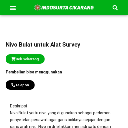
Se
Lewati
Menu
Kontak Kami
Tentang Kami
ke
konten
Nivo Bulat untuk Alat Survey
Beli Sekarang
Pembelian bisa menggunakan
Telepon
Deskripsi
Nivo Bulat yaitu nivo yang di gunakan sebagai pedoman
penyetelan pesawat agar garis bidiknya sejajar dengan
garis arah nivo. Nivo ini di letakkan menjadi satu dengan