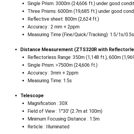
Single Prism: 3000m (24,606 ft.) under good condi
Three Prisms: 6000m (19,685 ft.) under good condi
Reflective sheet: 800m (2,624 ft.)
Accuracy : 2 mm + 2ppm
Measuring Time (Fine/Quick/Tracking): 1.5/1s/0.5s
Distance Measurement (ZTS320R with Reflectorle
Reflectorless Range: 350m (1,148 ft.), 600m (1,969
Single Prism: >7500m (24,606 ft.)
Accuracy : 3mm + 2ppm
Measuring Time: 1.5s
Telescope
Magnification : 30X
Field of View : 1°30′ (2.7m at 100m)
Minimum Focusing Distance : 1.5m
Reticle : Illuminated