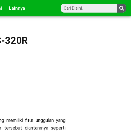
Sea
i
Lainnya
TS-320R
g memiliki fitur unggulan yang
 tersebut diantaranya seperti