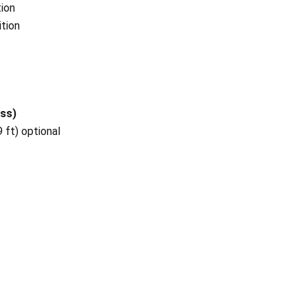
tion
tion
ss)
 ft) optional