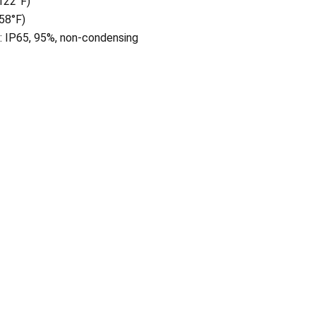
122°F)
58°F)
 IP65, 95%, non-condensing