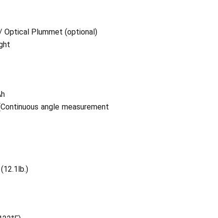
 / Optical Plummet (optional)
ght
Ah
 (Continuous angle measurement
(12.1lb.)