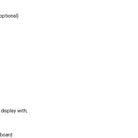
(optional)
display with;
yboard