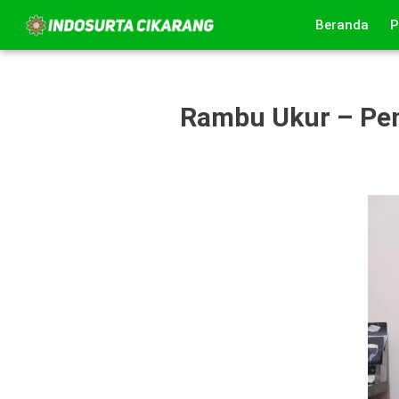
Lewati
Beranda
P
ke
konten
Rambu Ukur – Pe