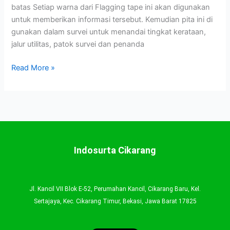
batas Setiap warna dari Flagging tape ini akan digunakan
untuk memberikan informasi tersebut. Kemudian pita ini di
gunakan dalam survei untuk menandai tingkat kerataan,
jalur utilitas, patok survei dan penanda
Read More »
Indosurta Cikarang
Jl. Kancil VII Blok E-52, Perumahan Kancil, Cikarang Baru, Kel.
Sertajaya, Kec. Cikarang Timur, Bekasi, Jawa Barat 17825