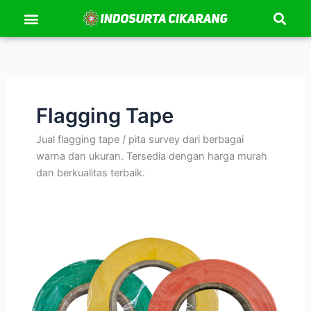
Se
Lewati
Menu
Kontak Kami
Tentang Kami
ke
konten
Flagging Tape
Jual flagging tape / pita survey dari berbagai
warna dan ukuran. Tersedia dengan harga murah
dan berkualitas terbaik.
Flagging
Tape
Banyak
Pilihan
Warna