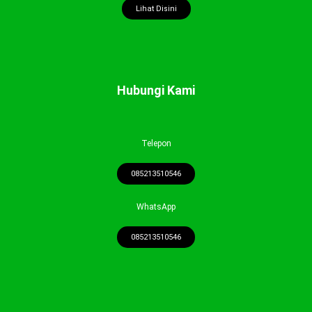
Lihat Disini
Hubungi Kami
Telepon
085213510546
WhatsApp
085213510546