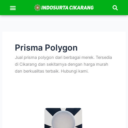
Se
Lewati
Menu
Kontak Kami
Tentang Kami
ke
konten
Prisma Polygon
Jual prisma polygon dari berbagai merek. Tersedia
di Cikarang dan sekitarnya dengan harga murah
dan berkualitas terbaik. Hubungi kami.
Prisma
Polygon
Topcon