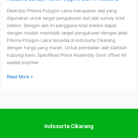
Deskripsi Prisma Polygon Leica merupakan alat yang
digunakan untuk target pengukuran dari alat survey total
station. Dengan alat ini pengguna total station dapat
dengan mudah membidik target pengukuran dengan jelas.
Prisma Polygon Laica tersedia di Indosurta Cikarang
dengan harga yang murah. Untuk pembelian alat silahkan
hubungi kami. Spesifikasi Prism Assembly 0mm offset All
sealed polymer
Read More »
Indosurta Cikarang