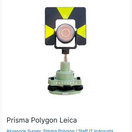
Polygon
Leica
Prisma Polygon Leica
Aksesoris Survey
,
Prisma Polygon
/
Staff IT Indosurta