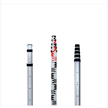
Rambu
Ukur
/
Bak
Ukur
Ukuran
3
Meter