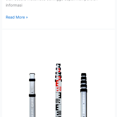
informasi
Read More »
Rambu
Ukur
/
Bak
Ukur
Ukuran
4
Meter