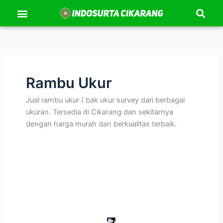
Se
Lewati
Menu
Kontak Kami
Tentang Kami
ke
konten
Rambu Ukur
Jual rambu ukur / bak ukur survey dari berbagai
ukuran. Tersedia di Cikarang dan sekitarnya
dengan harga murah dan berkualitas terbaik.
Rambu
Ukur
/
Bak
Ukur