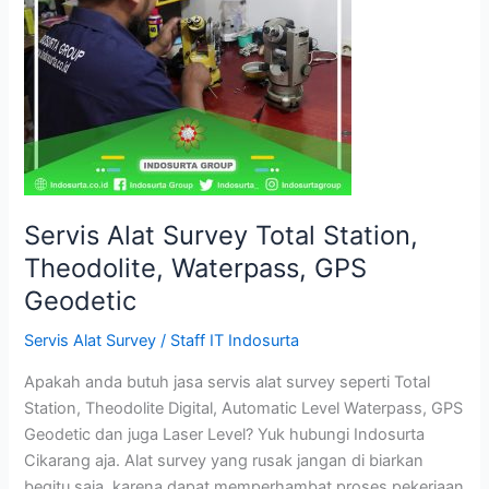
Theodolite,
Waterpass,
GPS
Geodetic
Servis Alat Survey Total Station,
Theodolite, Waterpass, GPS
Geodetic
Servis Alat Survey
/
Staff IT Indosurta
Apakah anda butuh jasa servis alat survey seperti Total
Station, Theodolite Digital, Automatic Level Waterpass, GPS
Geodetic dan juga Laser Level? Yuk hubungi Indosurta
Cikarang aja. Alat survey yang rusak jangan di biarkan
begitu saja, karena dapat memperhambat proses pekerjaan