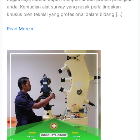
anda. Kemudian alat survey yang rusak perlu tindakan
khusus oleh teknisi yang profesional dalam bidang […]
Read More »
Tempat
Kalibrasi
dan
Servis
Alat
Survey
di
Bekasi
dan
Sekitarnya