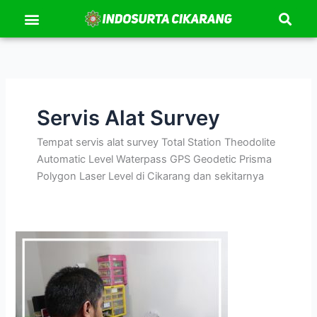
Se
Lewati
Menu
Kontak Kami
Tentang Kami
ke
konten
Servis Alat Survey
Tempat servis alat survey Total Station Theodolite
Automatic Level Waterpass GPS Geodetic Prisma
Polygon Laser Level di Cikarang dan sekitarnya
Servis
Alat
Survey
Total
Station,