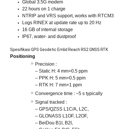
Global 3.5G modem
22 hours on 1 charge
NTRIP and VRS support, works with RTCM3
Logs RINEX at update rate up to 20 Hz
16 GB of internal storage
IP67, water- and dustproof
Spesifikasi GPS Geodetic Emlid Reach RS2 GNSS RTK
Positioning
Precision :
– Static H: 4 mm+0.5 ppm
– PPK H: 5 mm+0.5 ppm
– RTK H: 7 mm+1 ppm
Convergence time : ~5 s typically
Signal tracked :
– GPS/QZSS L1C/A, L2C,
– GLONASS L1OF, L2OF,
– BeiDou B1I, B2I,