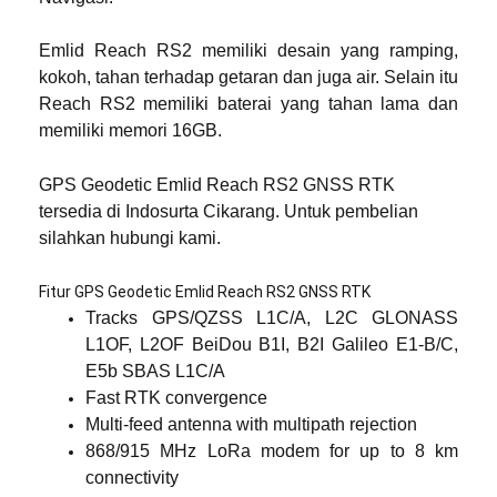
Emlid Reach RS2 memiliki desain yang ramping,
kokoh, tahan terhadap getaran dan juga air. Selain itu
Reach RS2 memiliki baterai yang tahan lama dan
memiliki memori 16GB.
GPS Geodetic Emlid Reach RS2 GNSS RTK
tersedia di Indosurta Cikarang. Untuk pembelian
silahkan hubungi kami.
Fitur GPS Geodetic Emlid Reach RS2 GNSS RTK
Tracks GPS/QZSS L1C/A, L2C GLONASS
L1OF, L2OF BeiDou B1I, B2I Galileo E1-B/C,
E5b SBAS L1C/A
Fast RTK convergence
Multi-feed antenna with multipath rejection
868/915 MHz LoRa modem for up to 8 km
connectivity