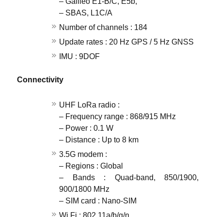
– Galileo E1-B/C, E5b,
– SBAS, L1C/A
Number of channels : 184
Update rates : 20 Hz GPS / 5 Hz GNSS
IMU : 9DOF
Connectivity
UHF LoRa radio :
– Frequency range : 868/915 MHz
– Power : 0.1 W
– Distance : Up to 8 km
3.5G modem :
– Regions : Global
– Bands : Quad-band, 850/1900,
900/1800 MHz
– SIM card : Nano-SIM
Wi Fi : 802.11a/b/g/n