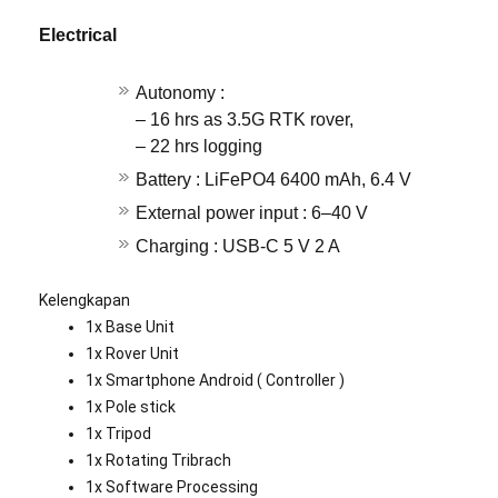
Electrical
Autonomy :
– 16 hrs as 3.5G RTK rover,
– 22 hrs logging
Battery : LiFePO4 6400 mAh, 6.4 V
External power input : 6–40 V
Charging : USB-C 5 V 2 A
Kelengkapan
1x Base Unit
1x Rover Unit
1x Smartphone Android ( Controller )
1x Pole stick
1x Tripod
1x Rotating Tribrach
1x Software Processing