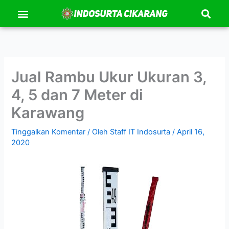
Se
Lewati
Menu
Kontak Kami
Tentang Kami
ke
konten
Jual Rambu Ukur Ukuran 3,
4, 5 dan 7 Meter di
Karawang
Tinggalkan Komentar
/ Oleh
Staff IT Indosurta
/
April 16,
2020