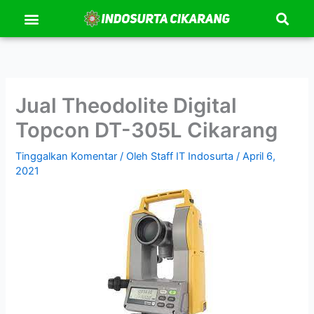
Se
Lewati
Menu
Kontak Kami
Tentang Kami
ke
konten
Jual Theodolite Digital
Topcon DT-305L Cikarang
Tinggalkan Komentar
/ Oleh
Staff IT Indosurta
/
April 6,
2021