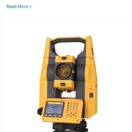
Read More »
Jual
Total
Station
Hi-
Target
HTS-
521L10
di
Cikarang