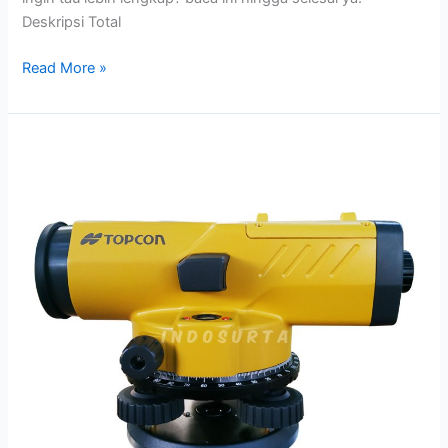
Deskripsi Total
Read More »
Metode
Perawatan
Automatic
Level
Waterpas