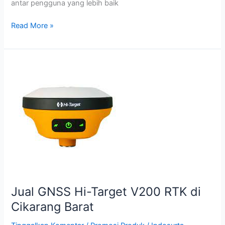
antar pengguna yang lebih baik
Read More »
Jual
GNSS
Hi-
Target
V200
RTK
di
Cikarang
Barat
Jual GNSS Hi-Target V200 RTK di
Cikarang Barat