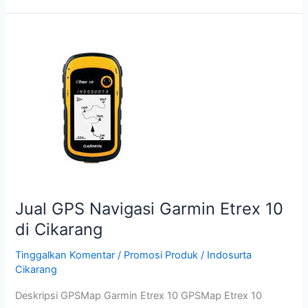
Jual
GPS
Navigasi
Garmin
Etrex
10
di
Cikarang
Jual GPS Navigasi Garmin Etrex 10
di Cikarang
Tinggalkan Komentar
/
Promosi Produk
/
Indosurta
Cikarang
Deskripsi GPSMap Garmin Etrex 10 GPSMap Etrex 10