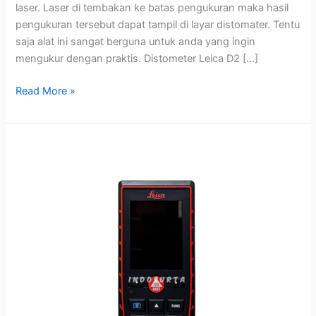
laser. Laser di tembakan ke batas pengukuran maka hasil
pengukuran tersebut dapat tampil di layar distomater. Tentu
saja alat ini sangat berguna untuk anda yang ingin
mengukur dengan praktis. Distometer Leica D2 […]
Read More »
Distometer
Leica
D510