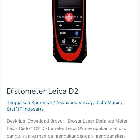
Distometer Leica D2
Tinggalkan Komentar
/
Aksesoris Survey
,
Disto Meter
/
Staff IT Indosurta
Deskripsi Download Brosur : Brosur Laser Distance Meter
Leica Disto™ D2 Distometer Leica D2 merupakan alat ukur
canggih yang mampu mengukur dengan menggunakan